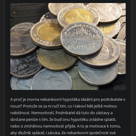
A proč je zrovna nebankovní hypotéka ideální pro podnikatele v
nouzi? Protože se za ni ručí tím, co i takoví lidé ještě mohou
nabídnout. Nemovitostí. Podnikatel dá tuto do zástavy a
dostane peníze s tím, že buď onu hypotéku zvládne splatit,
nebo o zmíněnou nemovitost přijde. A to je motivace k tomu,
aby dlužník splácel, i záruka, že nebankovní společnost své