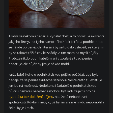
A když se někomu nedaří si vydělat dost, a to ohrožuje existenci
jak jeho firmy, tak i jeho samotného? Pak je třeba poohlédnout
se někde po penězích, kterými by se to dalo vylepšit, se kterými
by se takové těžké chvíle zvládly. A tím mám na mysli půjčky.
Protože nikdo podnikatelům ani v zoufalé situaci peníze
nedaruje, ale půjčit by jim je někdo mohl.
Jenže kdo? Koho o podnikatelskou půjčku požádat, aby byla
naděje, že se peníze skutečně seženou? Velice často tu existuje
jen jediná možnost. Nedokonalí žadatelé o podnikatelskou
půjčku nemívají na výběr a mohou být rádi, že je tu pro ně
hypotéka bez doložení příjmu
, nabízená nebankovní
společností. Kdyby jí nebylo, už by jim zřejmě nikdo nepomohl a
čekal by je krach.