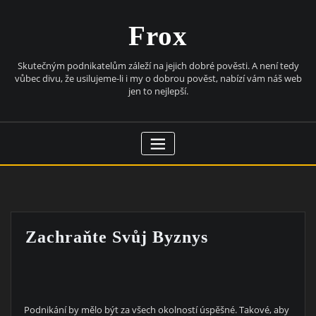
Skip
to
Frox
content
Skutečným podnikatelům záleží na jejich dobré pověsti. A není tedy
vůbec divu, že usilujeme-li i my o dobrou pověst, nabízí vám náš web
jen to nejlepší.
Zachraňte Svůj Byznys
Podnikání by mělo být za všech okolností úspěšné. Takové, aby