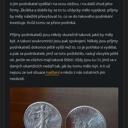
si jím podnikatel vydělal i na svou obživu, i na další chod jeho
firmy. Zkrátka a dobře by se to tu vždycky mělo vyplácet, příjmy
by měly náležitě převyšovat to, co se do takového podnikání
investuje. Kvůli tomu se přece podniká.
Příjmy podnikatelů jsou někdy skutečně takové, jaké by měly
být. A takoví soukromníci jsou pak spokojení. Někdy jsou příjmy
podnikatelů dokonce ještě vyšší než to, co je potřeba si vydělat,
a pak se podnikatelé, jimž se toto poštěstilo, radují obvykle ještě
víc. Jenže ne všichni mají takové štěstí. Vždy jsou tu i ti, jimž se v
daných okamžicích nedaří tak, jak by tomu mělo být. A ti už
nejsou ze své situace
nadšení
a nikdo z nás ostatních jim
nezávidí.