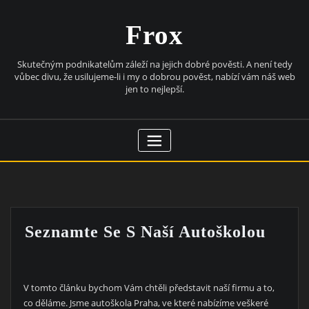
Skip
to
Frox
content
Skutečným podnikatelům záleží na jejich dobré pověsti. A není tedy
vůbec divu, že usilujeme-li i my o dobrou pověst, nabízí vám náš web
jen to nejlepší.
Seznamte Se S Naší Autoškolou
V tomto článku bychom Vám chtěli představit naší firmu a to,
co děláme. Jsme
autoškola Praha
, ve které nabízíme veškeré