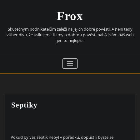
Skip
to
Frox
content
Skutečným podnikatelům záleží na jejich dobré pověsti. A není tedy
vůbec divu, že usilujeme-li i my o dobrou pověst, nabízí vám náš web
jen to nejlepší.
Septiky
Pokud by váš septik nebyl v pořádku, dopustili byste se