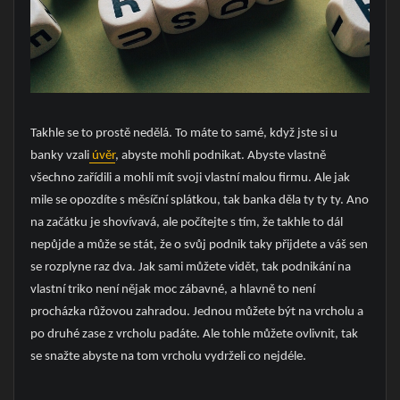
Takhle se to prostě nedělá. To máte to samé, když jste si u
banky vzali
úvěr
, abyste mohli podnikat. Abyste vlastně
všechno zařídili a mohli mít svoji vlastní malou firmu. Ale jak
mile se opozdíte s měsíční splátkou, tak banka děla ty ty ty. Ano
na začátku je shovívavá, ale počítejte s tím, že takhle to dál
nepůjde a může se stát, že o svůj podnik taky přijdete a váš sen
se rozplyne raz dva. Jak sami můžete vidět, tak podnikání na
vlastní triko není nějak moc zábavné, a hlavně to není
procházka růžovou zahradou. Jednou můžete být na vrcholu a
po druhé zase z vrcholu padáte. Ale tohle můžete ovlivnit, tak
se snažte abyste na tom vrcholu vydrželi co nejdéle.