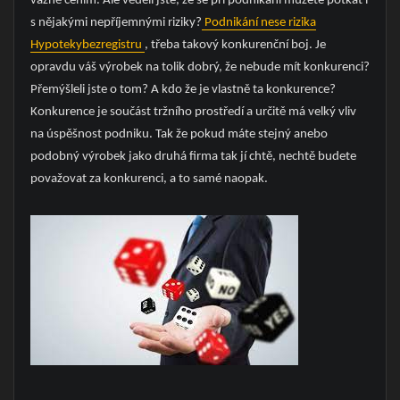
vážně cením. Ale věděli jste, že se při podnikání můžete potkat i
s nějakými nepříjemnými riziky?
Podnikání nese rizika
Hypotekybezregistru
, třeba takový konkurenční boj. Je
opravdu váš výrobek na tolik dobrý, že nebude mít konkurenci?
Přemýšleli jste o tom? A kdo že je vlastně ta konkurence?
Konkurence je součást tržního prostředí a určitě má velký vliv
na úspěšnost podniku. Tak že pokud máte stejný anebo
podobný výrobek jako druhá firma tak jí chtě, nechtě budete
považovat za konkurenci, a to samé naopak.