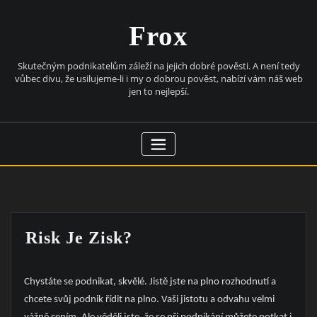
Skip
to
Frox
content
Skutečným podnikatelům záleží na jejich dobré pověsti. A není tedy
vůbec divu, že usilujeme-li i my o dobrou pověst, nabízí vám náš web
jen to nejlepší.
Risk Je Zisk?
Chystáte se podnikat, skvělé. Jistě jste na plno rozhodnutí a
chcete svůj podnik řídit na plno. Vaši jistotu a odvahu velmi