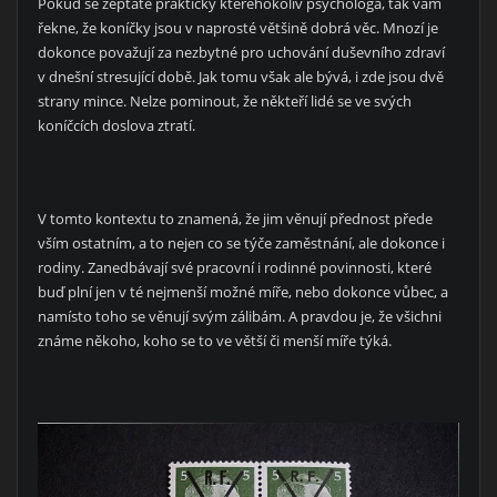
Pokud se zeptáte prakticky kteréhokoliv psychologa, tak vám
řekne, že koníčky jsou v naprosté většině dobrá věc. Mnozí je
dokonce považují za nezbytné pro uchování duševního zdraví
v dnešní stresující době. Jak tomu však ale bývá, i zde jsou dvě
strany mince. Nelze pominout, že někteří lidé se ve svých
koníčcích doslova ztratí.
V tomto kontextu to znamená, že jim věnují přednost přede
vším ostatním, a to nejen co se týče zaměstnání, ale dokonce i
rodiny. Zanedbávají své pracovní i rodinné povinnosti, které
buď plní jen v té nejmenší možné míře, nebo dokonce vůbec, a
namísto toho se věnují svým zálibám. A pravdou je, že všichni
známe někoho, koho se to ve větší či menší míře týká.