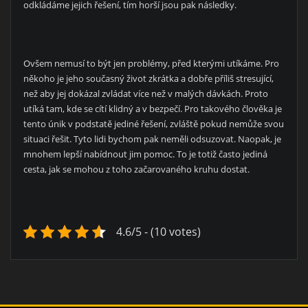
odkládáme jejich řešení, tím horší jsou pak následky.
Ovšem nemusí to být jen problémy, před kterými utíkáme. Pro
někoho je jeho současný život zkrátka a dobře příliš stresující,
než aby jej dokázal zvládat více než v malých dávkách. Proto
utíká tam, kde se cítí klidný a v bezpečí. Pro takového člověka je
tento únik v podstatě jediné řešení, zvláště pokud nemůže svou
situaci řešit. Tyto lidi bychom pak neměli odsuzovat. Naopak, je
mnohem lepší nabídnout jim pomoc. To je totiž často jediná
cesta, jak se mohou z toho začarovaného kruhu dostat.
4.6/5 - (10 votes)