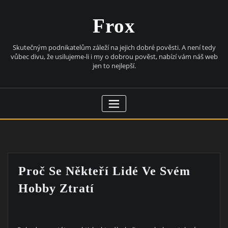
Skip
to
Frox
content
Skutečným podnikatelům záleží na jejich dobré pověsti. A není tedy
vůbec divu, že usilujeme-li i my o dobrou pověst, nabízí vám náš web
jen to nejlepší.
Proč Se Někteří Lidé Ve Svém
Hobby Ztratí