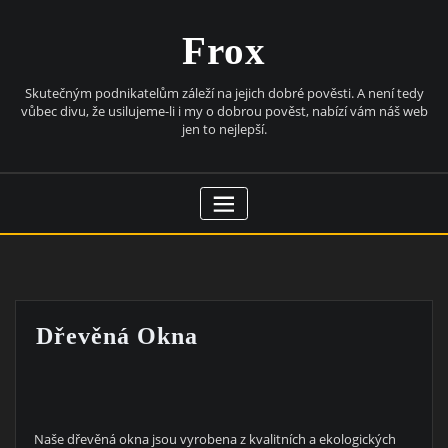
Skip
to
Frox
content
Skutečným podnikatelům záleží na jejich dobré pověsti. A není tedy
vůbec divu, že usilujeme-li i my o dobrou pověst, nabízí vám náš web
jen to nejlepší.
Dřevěná Okna
Naše dřevěná okna jsou vyrobena z kvalitních a ekologických