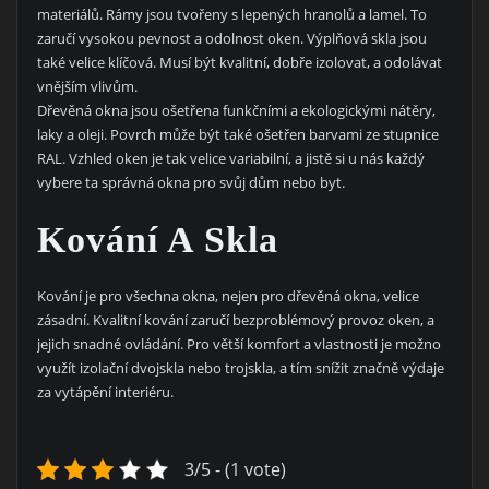
materiálů. Rámy jsou tvořeny s lepených hranolů a lamel. To
zaručí vysokou pevnost a odolnost oken. Výplňová skla jsou
také velice klíčová. Musí být kvalitní, dobře izolovat, a odolávat
vnějším vlivům.
Dřevěná okna
jsou ošetřena funkčními a ekologickými nátěry,
laky a oleji. Povrch může být také ošetřen barvami ze stupnice
RAL. Vzhled oken je tak velice variabilní, a jistě si u nás každý
vybere ta správná okna pro svůj dům nebo byt.
Kování A Skla
Kování je pro všechna okna, nejen pro dřevěná okna, velice
zásadní. Kvalitní kování zaručí bezproblémový provoz oken, a
jejich snadné ovládání. Pro větší komfort a vlastnosti je možno
využít izolační dvojskla nebo trojskla, a tím snížit značně výdaje
za vytápění interiéru.
3/5 - (1 vote)